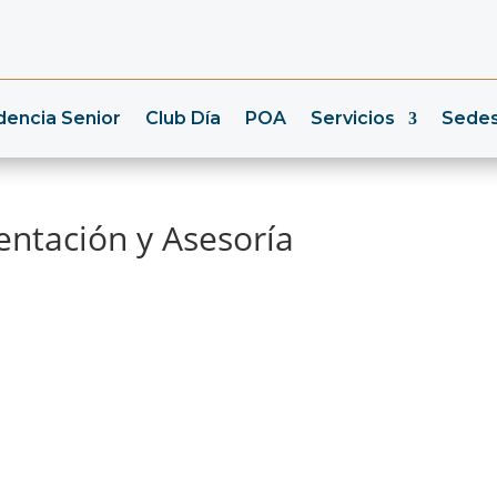
dencia Senior
Club Día
POA
Servicios
Sede
ntación y Asesoría