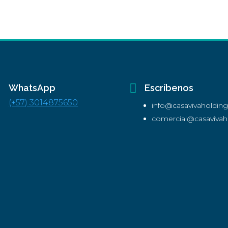

WhatsApp
Escríbenos
(+57) 3014875650
info@casavivaholdin
comercial@casavivah